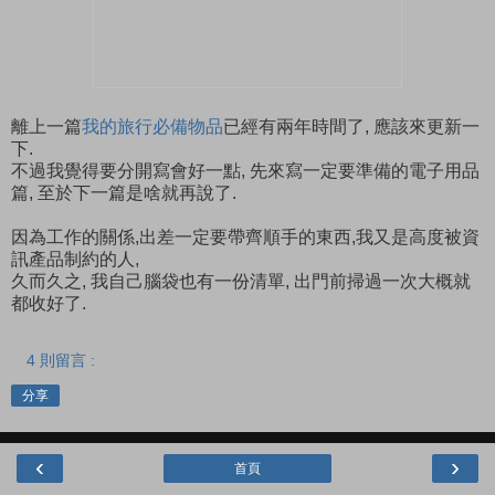
離上一篇
我的旅行必備物品
已經有兩年時間了, 應該來更新一
下.
不過我覺得要分開寫會好一點, 先來寫一定要準備的電子用品
篇, 至於下一篇是啥就再說了.
因為工作的關係,出差一定要帶齊順手的東西,我又是高度被資
訊產品制約的人,
久而久之, 我自己腦袋也有一份清單, 出門前掃過一次大概就
都收好了.
4 則留言 :
分享
‹
›
首頁