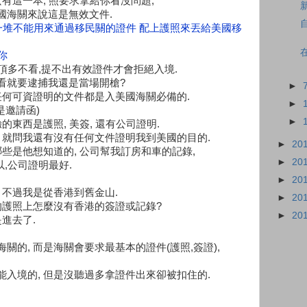
只有這一本, 照要求拿給你看沒問題,
國海關來說這是無效文件.
一堆不能用來通過移民關的證件 配上護照來丟給美國移
你
證件頂多不看,提不出有效證件才會拒絕入境.
看就要逮捕我還是當場開槍?
►
任何可資證明的文件都是入美國海關必備的.
►
是邀請函)
►
的東西是護照, 美簽, 還有公司證明.
 就問我還有沒有任何文件證明我到美國的目的.
►
20
哪些是他想知道的, 公司幫我訂房和車的記錄,
►
20
以,公司證明最好.
►
20
 不過我是從香港到舊金山.
►
20
的護照上怎麼沒有香港的簽證或記錄?
►
20
是進去了.
關的, 而是海關會要求最基本的證件(護照,簽證),
入境的, 但是沒聽過多拿證件出來卻被扣住的.