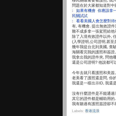
移民關嚷著要看護照, 我
問題在於大家都知道對中
: 如果有機會 你應該拿
民關試試
: 看看美國人會怎麼對待
有, 有機會. 提出無效
難不成多拿一張駕照給他
除了入境有效證件以外, 
(入學證明,公司證明,甚至
幾年我從台北到美國, 查驗
海關看完我的護照和簽證,
我拿出我的證件夾, 問他
還是公司證明? 他說都可
今年去就只看護照和美簽,
老美看了護照還是問, 你
我還是一樣出示ID, 我還
沒有什麼證件是不能通過海
其它的證件都是輔助用的.
我有聽過有護照簽證卻不能
Labels:
香港流浪