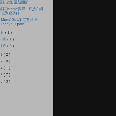
新瓶老酒, 重新開張
自訂Chrome搜尋 - 直接在網
址列查字典
在Mac複製檔案完整路徑
(copy full path)
7月
( 1 )
10月
( 1 )
11月
( 3 )
11
( 2 )
12
( 8 )
14
( 1 )
15
( 7 )
16
( 3 )