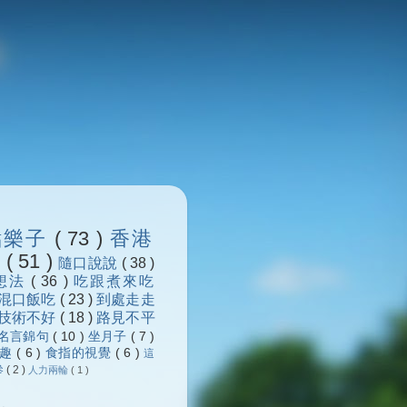
點樂子
( 73 )
香港
浪
( 51 )
隨口說說
( 38 )
想法
( 36 )
吃跟煮來吃
混口飯吃
( 23 )
到處走走
技術不好
( 18 )
路見不平
名言錦句
( 10 )
坐月子
( 7 )
樂趣
( 6 )
食指的視覺
( 6 )
這
參
( 2 )
人力兩輪
( 1 )