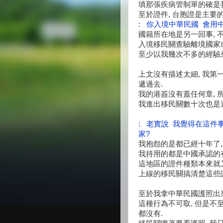
填那張疾病管制單的確是
至於證件, 台胞證是主要的
: 你入境中華民國 會
國籍所在地是另一回事, 
入境
移民關查驗離境國家
至少以我幾次不多的經驗
上文沒有描述太細, 我第
遞過去.
我的港簽沒有蓋任何章, 
我進出
移民關數十次也是
: 老實說 我覺得在這件
家?
我抱怨的是都已經十年了
我持用的都是中國承認的有
這地區的證件種類本來就
上線的
移民關搞清楚這些
至於我拿中華民國護照出來,
這種行為不可取, 但是不
都沒有.