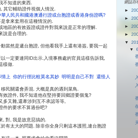
網誌存
我不知道的東西.
, 其它輔助證件視個人情況.
►
20
用中華人民共和國港澳通行證或台胞證或香港身份證嗎?
►
20
不是拿來套用在這種情況的.
►
20
或地區的有效簽證或證件對我來說是正常的理解.
來說是合理的.
►
20
▼
20
一動當然是遞台胞證, 但他看我手上還有港簽, 要我一起
▼
所以一定要連同ID出示.入境事務處的官員這樣告訴我,
這樣做.
事情上 你的行徑比較莫名其妙 明明是自己不對 還怪人
,
移民關還會弄混. 大概是真的遇到菜鳥.
效證件, 我不知道他在堅持要回鄉證要個鬼?
又多又雜,還牽涉到互不承認等等,
證件的要求不算過份吧?
 對, 我是故意惡搞的.
天
至於有太大的問題. 除非你全身只剩這本護照,連台胞證