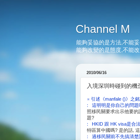
Channel M
能夠妥協的是方法,不能妥
能夠改變的是態度,不能改
2010/06/16
入境深圳時碰到的機歪事.
※ 引述《manfale ()》之
: 這明明是你自己的問題
照
移民關要求出示他要的證
題?
: HKID 跟 HK vis
特區算中國嗎? 是的話, 這
: 過移民關前不先搞清