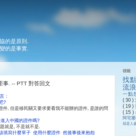
協的是原則.
變的是事實.
標籤
找
 -- PTT 對答回文
流
一點
銘言：
( 30 )
吧?
( 19 )
件, 但是
移民關又要求要看我不能辦的證件, 是誰的問
( 15 )
阿宅
a是合法進入中國的證件嗎?
就是人
題就是, 不是就不是.
楚該填寫什麼單子 使用什麼證件 然後事後來抱怨