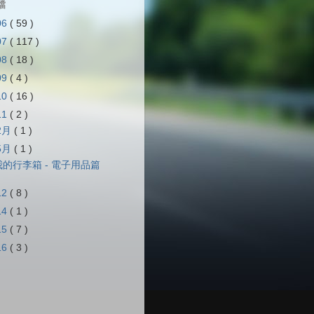
檔
06
( 59 )
07
( 117 )
08
( 18 )
09
( 4 )
10
( 16 )
11
( 2 )
2月
( 1 )
5月
( 1 )
我的行李箱 - 電子用品篇
12
( 8 )
14
( 1 )
15
( 7 )
16
( 3 )