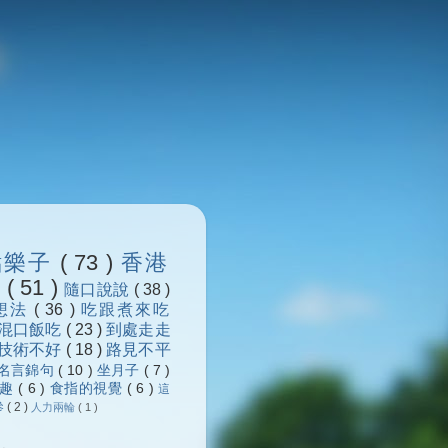
點樂子
( 73 )
香港
浪
( 51 )
隨口說說
( 38 )
想法
( 36 )
吃跟煮來吃
混口飯吃
( 23 )
到處走走
技術不好
( 18 )
路見不平
名言錦句
( 10 )
坐月子
( 7 )
樂趣
( 6 )
食指的視覺
( 6 )
這
參
( 2 )
人力兩輪
( 1 )