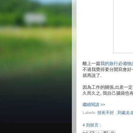
離上一篇
我的旅行必備物
不過我覺得要分開寫會好一
就再說了.
因為工作的關係,出差一定
久而久之, 我自己腦袋也
繼續閱讀 >>
Labels:
技術不好
,
到處走
4 則留言 :