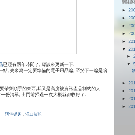
網誌存
►
20
►
20
►
20
►
20
►
20
▼
20
►
▼
品
已經有兩年時間了, 應該來更新一下.
點, 先來寫一定要準備的電子用品篇, 至於下一篇是啥
►
20
要帶齊順手的東西,我又是高度被資訊產品制約的人,
►
20
有一份清單, 出門前掃過一次大概就都收好了.
►
20
►
20
走
,
阿宅樂趣
,
混口飯吃