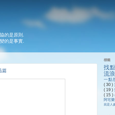
協的是原則.
變的是事實.
標籤
找
品篇
流
一點
( 30 )
( 19 )
( 15 )
阿宅
就是人