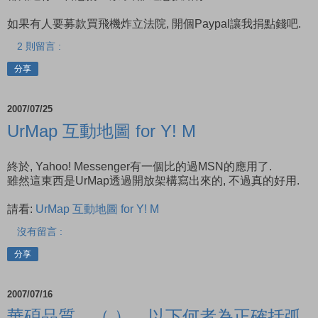
如果有人要募款買飛機炸立法院, 開個Paypal讓我捐點錢吧.
2 則留言 :
分享
2007/07/25
UrMap 互動地圖 for Y! M
終於, Yahoo! Messenger有一個比的過MSN的應用了.
雖然這東西是UrMap透過開放架構寫出來的, 不過真的好用.
請看:
UrMap 互動地圖 for Y! M
沒有留言 :
分享
2007/07/16
華碩品質，（ ）。以下何者為正確括弧