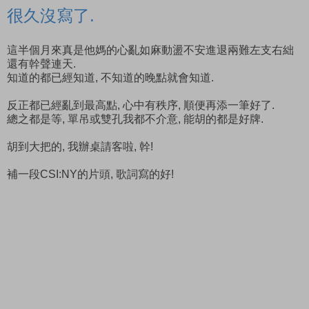
很久沒寫了.
這半個月來真是他媽的心亂如麻動盪不安進退兩難左支右絀
還有幹聲連天.
知道的都已經知道, 不知道的晚點就會知道.
反正都已經亂到最高點, 心中有秩序, 順便再添一筆好了.
總之都是等, 單吊或雙孔我都不介意, 能胡的都是好牌.
胡到大把的, 我辦桌請客啦, 幹!
補一段CSI:NY的片頭, 歌詞寫的好!