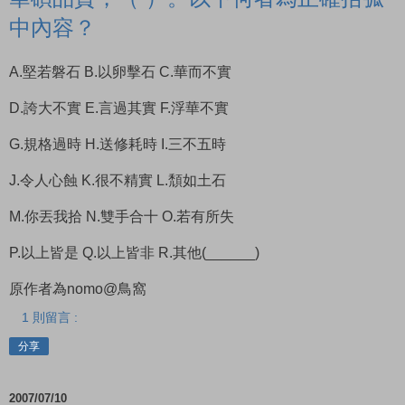
中內容？
A.堅若磐石 B.以卵擊石 C.華而不實
D.誇大不實 E.言過其實 F.浮華不實
G.規格過時 H.送修耗時 I.三不五時
J.令人心蝕 K.很不精實 L.頹如土石
M.你丟我拾 N.雙手合十 O.若有所失
P.以上皆是 Q.以上皆非 R.其他(______)
原作者為nomo@鳥窩
1 則留言 :
分享
2007/07/10