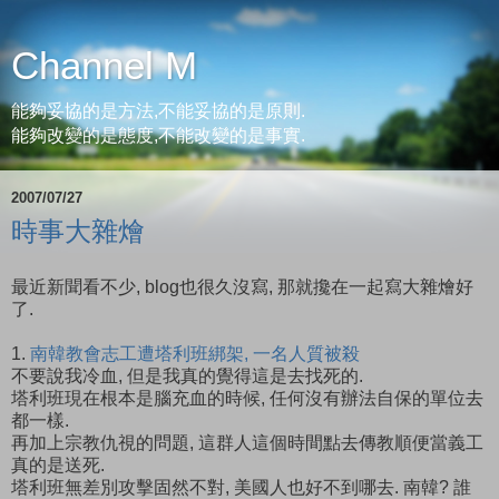
Channel M
能夠妥協的是方法,不能妥協的是原則.
能夠改變的是態度,不能改變的是事實.
2007/07/27
時事大雜燴
最近新聞看不少, blog也很久沒寫, 那就攙在一起寫大雜燴好
了.
1.
南韓教會志工遭塔利班綁架, 一名人質被殺
不要說我冷血, 但是我真的覺得這是去找死的.
塔利班現在根本是腦充血的時候, 任何沒有辦法自保的單位去
都一樣.
再加上宗教仇視的問題, 這群人這個時間點去傳教順便當義工
真的是送死.
塔利班無差別攻擊固然不對, 美國人也好不到哪去. 南韓? 誰