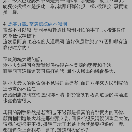
如果今天已經認知中國是另一個國家, 那他講什麼並不重要.
統獨公投根本是多此一舉, 就跟飛彈公投一樣. 投歸投, 事實還
是一樣.
4.
馬英九說, 當選總統絕不減刑
當然不可以減, 馬冏早就幹過比減刑可怕的事了, 法務部長任
內降低假釋標準.
這次是阿扁腦殘程度大過馬冏(這好像是常態了?) 否則哪有這
麼好吃穿的?
至於總統大選的話,
謝小夫如果回台灣還能保持現在在美國的態度和作法,
而馬冏再這樣追著阿扁打的話, 謝小夫勝出的機會很大.
謝小夫最大的致命傷不見得是高捷案, 而是八年來人民對喝酒
進步黨的不信任,
政治酬庸跟利益輸送糾纏不清, 對於當初打著高道德的喝酒進
步黨傷害很大.
馬冏的副手雖然是老面孔, 不過卻是個真的有點實力的官僚.
顧面桶問題最大就是那些蠢立委, 個個都想反清復明重登大位,
這種心態很要不得, 擺明了老子老娘上台就是要狠狠幹一票,
都知道你上台想撈一票了, 誰還想投給你?