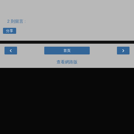
2 則留言 :
分享
‹
›
首頁
查看網路版