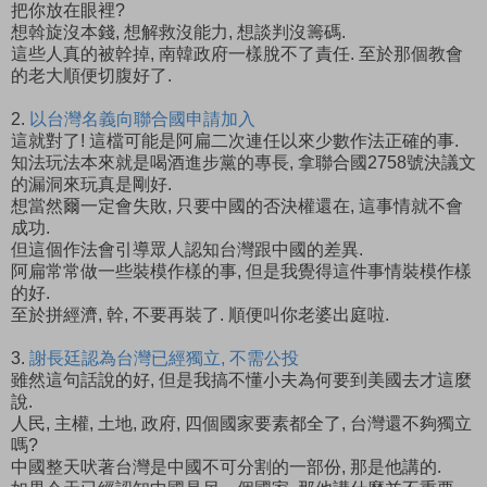
把你放在眼裡?
想斡旋沒本錢, 想解救沒能力, 想談判沒籌碼.
這些人真的被幹掉, 南韓政府一樣脫不了責任. 至於那個教會
的老大順便切腹好了.
2.
以台灣名義向聯合國申請加入
這就對了! 這檔可能是阿扁二次連任以來少數作法正確的事.
知法玩法本來就是喝酒進步黨的專長, 拿聯合國2758號決議文
的漏洞來玩真是剛好.
想當然爾一定會失敗, 只要中國的否決權還在, 這事情就不會
成功.
但這個作法會引導眾人認知台灣跟中國的差異.
阿扁常常做一些裝模作樣的事, 但是我覺得這件事情裝模作樣
的好.
至於拼經濟, 幹, 不要再裝了. 順便叫你老婆出庭啦.
3.
謝長廷認為台灣已經獨立, 不需公投
雖然這句話說的好, 但是我搞不懂小夫為何要到美國去才這麼
說.
人民, 主權, 土地, 政府, 四個國家要素都全了, 台灣還不夠獨立
嗎?
中國整天吠著台灣是中國不可分割的一部份, 那是他講的.