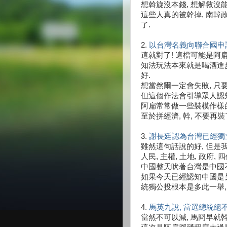
想斡旋沒本錢, 想解救沒能
這些人真的被幹掉, 南韓
了.
2.
以台灣名義向聯合國申
這就對了! 這檔可能是阿
知法玩法本來就是喝酒進步
好.
想當然爾一定會失敗, 只
但這個作法會引導眾人認
阿扁常常做一些裝模作樣的
至於拼經濟, 幹, 不要再
3.
謝長廷認為台灣已經獨立
雖然這句話說的好, 但是
人民, 主權, 土地, 政府
中國整天吠著台灣是中國不
如果今天已經認知中國是另
統獨公投根本是多此一舉, 
4.
馬英九說, 當選總統絕
當然不可以減, 馬冏早就