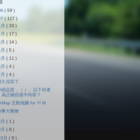
檔
06
( 59 )
07
( 117 )
1月
( 33 )
2月
( 17 )
3月
( 14 )
4月
( 5 )
5月
( 11 )
6月
( 4 )
7月
( 4 )
很久沒寫了.
華碩品質，（ ）。以下何者
為正確括弧中內容？
rMap 互動地圖 for Y! M
時事大雜燴
8月
( 1 )
9月
( 8 )
10月
( 9 )