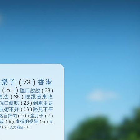
點樂子
( 73 )
香港
浪
( 51 )
隨口說說
( 38 )
想法
( 36 )
吃跟煮來吃
混口飯吃
( 23 )
到處走走
技術不好
( 18 )
路見不平
名言錦句
( 10 )
坐月子
( 7 )
樂趣
( 6 )
食指的視覺
( 6 )
這
參
( 2 )
人力兩輪
( 1 )