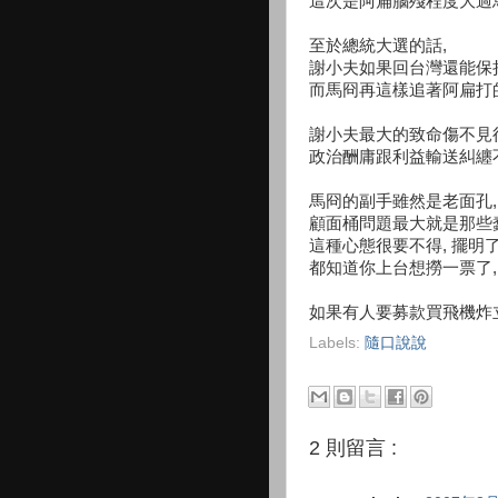
這次是阿扁腦殘程度大過馬
至於總統大選的話,
謝小夫如果回台灣還能保
而馬冏再這樣追著阿扁打的
謝小夫最大的致命傷不見得
政治酬庸跟利益輸送糾纏不
馬冏的副手雖然是老面孔,
顧面桶問題最大就是那些蠢
這種心態很要不得, 擺明
都知道你上台想撈一票了,
如果有人要募款買飛機炸立法
Labels:
隨口說說
2 則留言 :