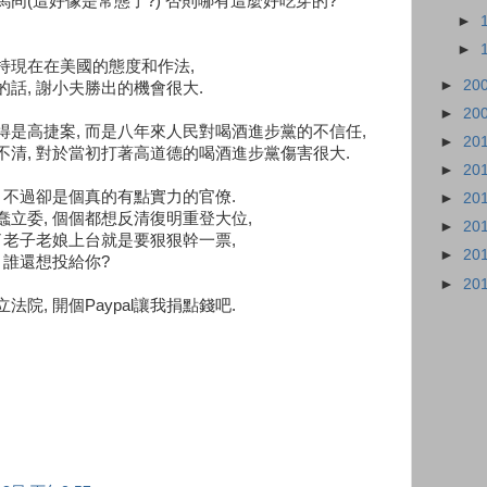
冏(這好像是常態了?) 否則哪有這麼好吃穿的?
►
►
持現在在美國的態度和作法,
►
20
話, 謝小夫勝出的機會很大.
►
20
是高捷案, 而是八年來人民對喝酒進步黨的不信任,
►
20
清, 對於當初打著高道德的喝酒進步黨傷害很大.
►
20
 不過卻是個真的有點實力的官僚.
►
20
立委, 個個都想反清復明重登大位,
►
20
了老子老娘上台就是要狠狠幹一票,
►
20
 誰還想投給你?
►
20
院, 開個Paypal讓我捐點錢吧.