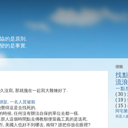
協的是原則.
變的是事實.
標籤
找
流
一點
也很久沒寫, 那就攙在一起寫大雜燴好了.
( 30 )
( 19 )
架, 一名人質被殺
( 15 )
的覺得這是去找死的.
阿宅
時候, 任何沒有辦法自保的單位去都一樣.
就是人
這群人這個時間點去傳教順便當義工真的是送死.
, 美國人也好不到哪去. 南韓? 誰把你放在眼裡?