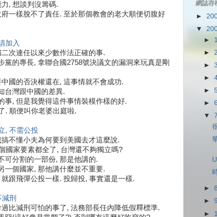
網誌存
力, 想談判沒籌碼.
政府一樣脫不了責任. 至於那個教會的老大順便切腹好
►
20
▼
20
►
請加入
►
扁二次連任以來少數作法正確的事.
黨的專長, 拿聯合國2758號決議文的漏洞來玩真是剛
►
►
要中國的否決權還在, 這事情就不會成功.
►
知台灣跟中國的差異.
事, 但是我覺得這件事情裝模作樣的好.
►
裝了. 順便叫你老婆出庭啦.
▼
, 不需公投
我搞不懂小夫為何要到美國去才這麼說.
, 四個國家要素都全了, 台灣還不夠獨立嗎?
可分割的一部份, 那是他講的.
U
一個國家, 那他講什麼並不重要.
就跟飛彈公投一樣. 投歸投, 事實還是一樣.
►
不減刑
►
幹過比減刑可怕的事了, 法務部長任內降低假釋標準.
►