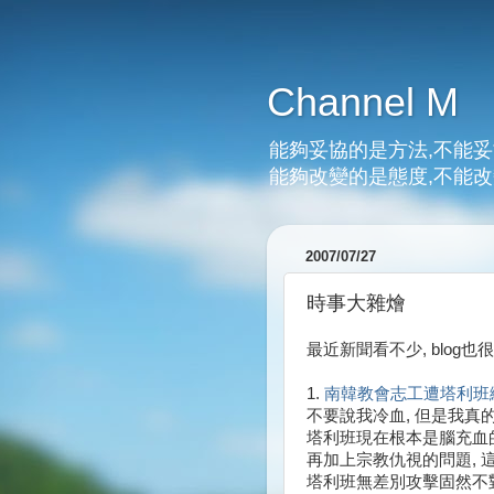
Channel M
能夠妥協的是方法,不能妥
能夠改變的是態度,不能改
2007/07/27
時事大雜燴
最近新聞看不少, blog
1.
南韓教會志工遭塔利班綁
不要說我冷血, 但是我真
塔利班現在根本是腦充血的
再加上宗教仇視的問題, 
塔利班無差別攻擊固然不對