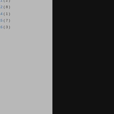
11
( 2 )
12
( 8 )
14
( 1 )
15
( 7 )
16
( 3 )