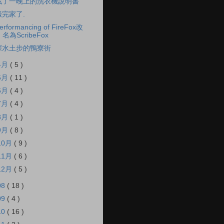
找了一晚上的洗衣機說明書
搬完家了.
erformancing of FireFox改
名為ScribeFox
深水土步的鴨寮街
4月
( 5 )
5月
( 11 )
6月
( 4 )
7月
( 4 )
8月
( 1 )
9月
( 8 )
10月
( 9 )
11月
( 6 )
12月
( 5 )
08
( 18 )
09
( 4 )
10
( 16 )