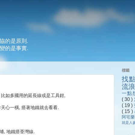
協的是原則.
變的是事實.
標籤
找
流
一點
 比如多國用的延長線或是工具鉗,
( 30 )
( 19 )
天心一橫, 搭著地鐵就去看看.
( 15 )
阿宅
就是人
埔, 地鐵搭荃灣線.