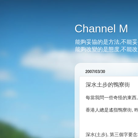
Channel M
能夠妥協的是方法,不能妥
能夠改變的是態度,不能改
2007/03/30
深水土步的鴨寮街
每當我問一些奇怪的東西,
香港人總是遙指鴨寮街, 昨
深水(土步), 第三個字要念