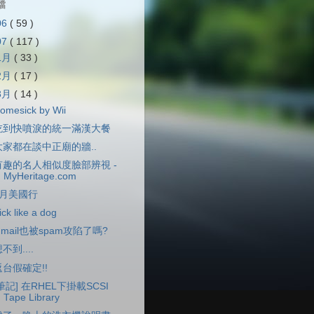
檔
06
( 59 )
07
( 117 )
1月
( 33 )
2月
( 17 )
3月
( 14 )
omesick by Wii
吃到快噴淚的統一滿漢大餐
大家都在談中正廟的牆..
有趣的名人相似度臉部辨視 -
MyHeritage.com
2月美國行
ick like a dog
mail也被spam攻陷了嗎?
不到....
返台假確定!!
筆記] 在RHEL下掛載SCSI
Tape Library