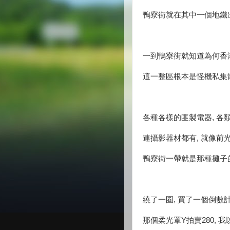
鴨寮街就在其中一個地鐵出
一到鴨寮街就知道為何香
這一整區根本是怪機私集散
各種各樣的匪製電器, 各類
連攝影器材都有, 就像前
鴨寮街一帶就是那種攤子
繞了一圈, 買了一個倒數計
那個柔光罩Y拍賣280, 我以H