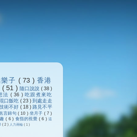
點樂子
( 73 )
香港
浪
( 51 )
隨口說說
( 38 )
想法
( 36 )
吃跟煮來吃
混口飯吃
( 23 )
到處走走
技術不好
( 18 )
路見不平
名言錦句
( 10 )
坐月子
( 7 )
樂趣
( 6 )
食指的視覺
( 6 )
這
參
( 2 )
人力兩輪
( 1 )