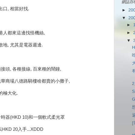
網誌存
口, 相當好找.
►
20
▼
20
►
►
港人都來這邊找怪機絲,
▼
地, 尤其是電器週邊.
H
接頭, 各種接線, 百來種的鬧鐘,
光華商場八德路騎樓啥都賣的小攤子,
S
的極大化.
G
想
時器(HKD 10)和一個軟式柔光罩
[
KD 20入手...XDDD