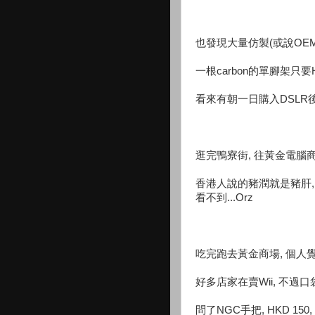
也發現大量仿製(或說OEM
一根carbon的單腳架只要H
看來有朝一日購入DSLR後
逛完鴨寮街, 往黃金電腦
香港人說的豬潤就是豬肝,
看不到...Orz
吃完跑去黃金商場, 個人
好多店家在賣Wii, 不過
問了NGC手把, HKD 150