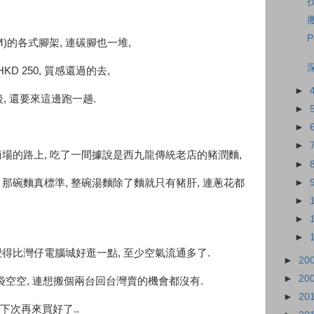
P
)的各式腳架, 連碳腳也一堆,
KD 250, 質感還過的去,
►
, 還要來這邊跑一趟.
►
►
►
商場的路上, 吃了一間據說是西九龍傳統老店的豬潤麵,
►
►
 那碗麵真標準, 整碗湯麵除了麵就只有豬肝, 連蔥花都
►
►
►
覺得比灣仔電腦城好逛一點, 至少空氣流通多了.
►
20
►
20
口袋空空, 連想搬個兩台回台灣賣的機會都沒有.
►
20
, 下次再來買好了..