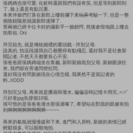
張媽媽也很可愛, 化粧時還跟我們有說有笑, 但是等到新郎到
了, 臉上還是有點沉重.
本來伴娘們打算在新郎上樓前攔下來
玩弄
考驗一下, 但是一整
個陰錯陽差就讓新郎達陣了.
害兩個已經卡位卡好的攝影手一臉錯愕, 然後倉惶地跟上樓去
拍祭祖. Orz
拜完祖先, 就是傳統婚禮的重頭戲 - 拜別父母.
說真的, 拍這段讓我自己都覺得有點殘忍, 還好我不是社會新
聞記者, 不然天天都要良心不安.
張爸爸跟張媽媽端坐在客廳, 新郎新娘跪別父母, 新娘眼淚狂
奔, 我們卻在旁邊閃燈狂閃,
還好我沒有問新娘現在心情怎樣, 我果然不是當記者的
料..XDDD
拜別完父母, 再來就是擲扇和潑水, 偏偏這時記憶卡用完..=.="
只好拿jpg先撐個10張.
很可惜的是張爸爸潑水那張過曝了, 希望站在對面的凱健有拍
到啊啊啊啊啊啊啊啊~~~~~
再來的氣氛就慢慢緩和下來, 進門和入房時, 新娘的表情已經
輕鬆很多, 可以順順地拍.