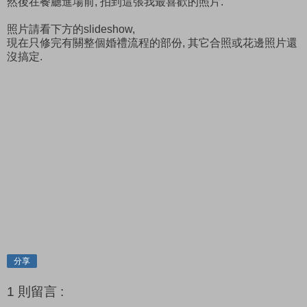
然後在餐廳進場前, 拍到這張我最喜歡的照片.
照片請看下方的slideshow,
現在只修完有關整個婚禮流程的部份, 其它合照或花邊照片還
沒搞定.
分享
1 則留言 :