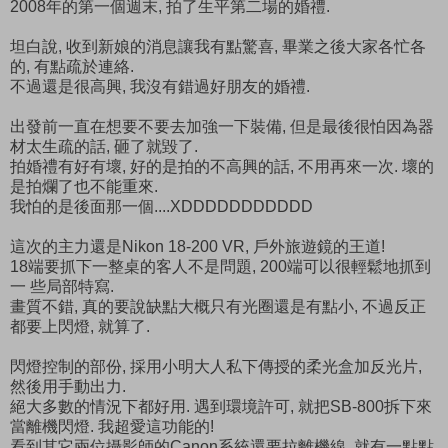
2008年的第一個週末, 拍了生平第二場的婚禮.
坦白說, 收到新娘的消息讓我有點驚喜, 畢業之後大家各忙各
的, 有點疏於連絡.
不過還是很高興, 我沒有錯過好朋友的婚禮.
出發前一直在想要不要去加強一下裝備, 但是最後很怕因為器
材太生疏的話, 砸了就毀了.
拍婚禮有好有壞, 好的是拍的不高興的話, 不用再來一次. 壞的
是拍爛了也不能重來.
我怕的是後面那一個....XDDDDDDDDDDD
這次的主力還是Nikon 18-200 VR, 戶外旅遊鏡的王道!
18端要抓下一整桌的客人不是問題, 200端可以很輕鬆地抓到
一 些局部特寫.
畫質不錯, 真的要說缺點大概只有光圈還是有點小, 不過反正
都要上閃燈, 就算了.
閃燈控制的部份, 採用小明大人私下傳授的柔光盒加反光片,
然後用手動出力.
絕大多數的情況下都好用. 遇到環境許可, 就把SB-800拆下來
當離機閃燈. 我超愛這功能的!
看到其它兩位攝影師的Canon系統還要拉離機線, 就有一點點