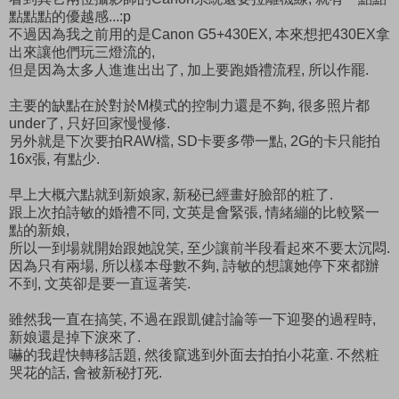
點點點的優越感...:p
不過因為我之前用的是Canon G5+430EX, 本來想把430EX拿
出來讓他們玩三燈流的,
但是因為太多人進進出出了, 加上要跑婚禮流程, 所以作罷.
主要的缺點在於對於M模式的控制力還是不夠, 很多照片都
under了, 只好回家慢慢修.
另外就是下次要拍RAW檔, SD卡要多帶一點, 2G的卡只能拍
16x張, 有點少.
早上大概六點就到新娘家, 新秘已經畫好臉部的粧了.
跟上次拍詩敏的婚禮不同, 文英是會緊張, 情緒繃的比較緊一
點的新娘,
所以一到場就開始跟她說笑, 至少讓前半段看起來不要太沉悶.
因為只有兩場, 所以樣本母數不夠, 詩敏的想讓她停下來都辦
不到, 文英卻是要一直逗著笑.
雖然我一直在搞笑, 不過在跟凱健討論等一下迎娶的過程時,
新娘還是掉下淚來了.
嚇的我趕快轉移話題, 然後竄逃到外面去拍拍小花童. 不然粧
哭花的話, 會被新秘打死.