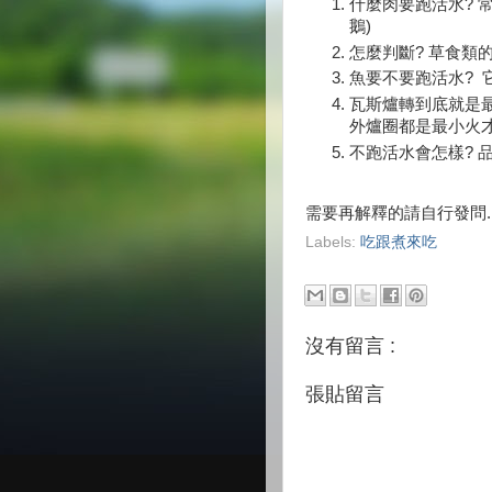
什麼肉要跑活水? 常
鵝)
怎麼判斷? 草食類的
魚要不要跑活水? 
瓦斯爐轉到底就是最小
外爐圈都是最小火才
不跑活水會怎樣? 
需要再解釋的請自行發問.
Labels:
吃跟煮來吃
沒有留言 :
張貼留言