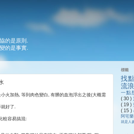
協的是原則.
變的是事實.
標籤
找
水
流
一點
最小火加熱, 等到肉色變白, 有髒的血泡浮出之後(大概需
( 30 )
( 19 )
就好了.
( 15 )
阿宅
比較容易搞混:
就是人