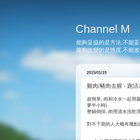
Channel M
能夠妥協的是方法,不能妥
能夠改變的是態度,不能改
2015/01/19
雞肉/豬肉去腥 - 跑活
超簡單, 肉和冷水一起用
要半小時)
整鍋倒掉, 肉用清水洗乾淨
對不下廚的人大概有幾點