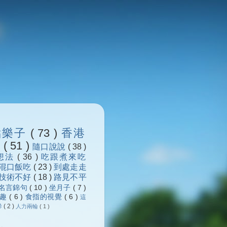
點樂子
( 73 )
香港
浪
( 51 )
隨口說說
( 38 )
想法
( 36 )
吃跟煮來吃
混口飯吃
( 23 )
到處走走
技術不好
( 18 )
路見不平
名言錦句
( 10 )
坐月子
( 7 )
樂趣
( 6 )
食指的視覺
( 6 )
這
參
( 2 )
人力兩輪
( 1 )