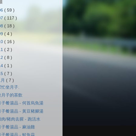
檔
06
( 59 )
07
( 117 )
08
( 18 )
09
( 4 )
10
( 16 )
11
( 2 )
12
( 8 )
14
( 1 )
15
( 7 )
1月
( 7 )
幫忙坐月子.
坐月子的茶飲
月子餐湯品 - 何首烏魚湯
月子餐湯品 - 黃豆豬腳湯
雞肉/豬肉去腥 - 跑活水
月子餐湯品 - 麻油雞
月子餐湯品 - 魷魚蒜