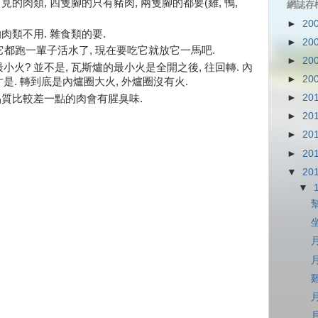
見的肉類, 四隻腳的只有豬肉, 兩隻腳的都要(雞, 鴨,
網誌存
►
20
肉類不用. 雜食類的要.
►
20
它都跑一輩子活水了, 現在要吃它就放它一馬吧.
►
20
火? 並不是, 瓦斯爐的最小火是全開之後, 往回轉. 內
►
20
是. 轉到底是內爐圈大火, 外爐圈沒有火.
►
20
品質比較差一點的肉會有腥臭味.
►
20
►
20
►
20
▼
20
▼