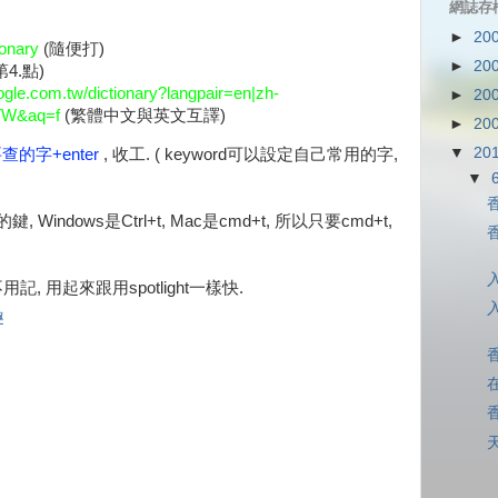
網誌存
►
20
ionary
(隨便打)
►
20
4.點)
ogle.com.tw/dictionary?langpair=en|zh-
►
20
TW&aq=f
(繁體中文與英文互譯)
►
20
▼
20
查的字+enter
, 收工. ( keyword可以設定自己常用的字,
▼
Windows是Ctrl+t, Mac是cmd+t, 所以只要cmd+t,
, 用起來跟用spotlight一樣快.
趣
天