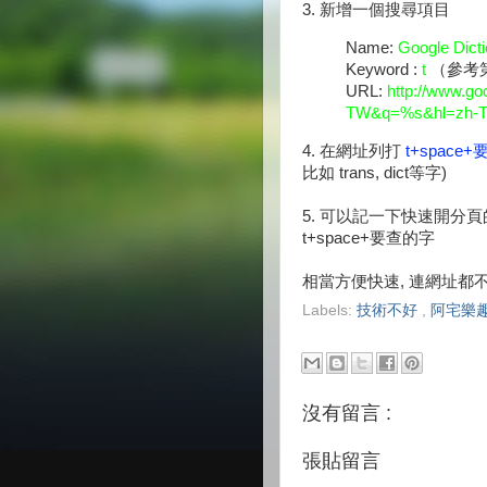
3. 新增一個搜尋項目
Name:
Google Dict
Keyword :
t
（參考第
URL:
http://www.go
TW&q=%s&hl=zh-
4. 在網址列打
t+space+
要
比如 trans, dict等字)
5. 可以記一下快速開分頁的鍵, 
t+space+要查的字
相當方便快速, 連網址都不用記
Labels:
技術不好
,
阿宅樂
沒有留言 :
張貼留言