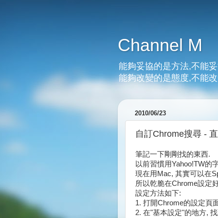
Channel M
能夠妥協的是方法,不能妥
能夠改變的是態度,不能改
2010/06/23
自訂Chrome搜尋 
筆記一下剛剛找的東西.
以前習慣用Yahoo!TW的
現在用Mac, 其實可以在Sp
所以乾脆在Chrome設定好, 
設定方法如下:
1. 打開Chrome的設定
2. 在"基本設定"的地方, 找到D