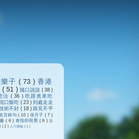
點樂子
( 73 )
香港
浪
( 51 )
隨口說說
( 38 )
想法
( 36 )
吃跟煮來吃
混口飯吃
( 23 )
到處走走
技術不好
( 18 )
路見不平
名言錦句
( 10 )
坐月子
( 7 )
樂趣
( 6 )
食指的視覺
( 6 )
這
參
( 2 )
人力兩輪
( 1 )