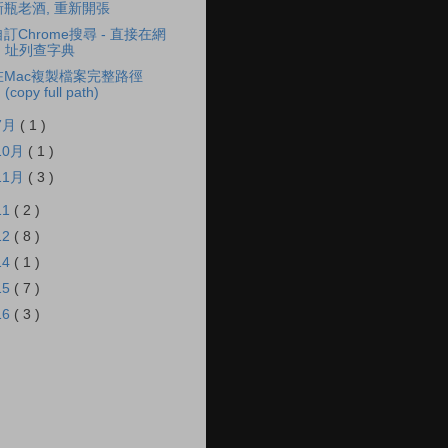
新瓶老酒, 重新開張
自訂Chrome搜尋 - 直接在網
址列查字典
在Mac複製檔案完整路徑
(copy full path)
7月
( 1 )
10月
( 1 )
11月
( 3 )
11
( 2 )
12
( 8 )
14
( 1 )
15
( 7 )
16
( 3 )