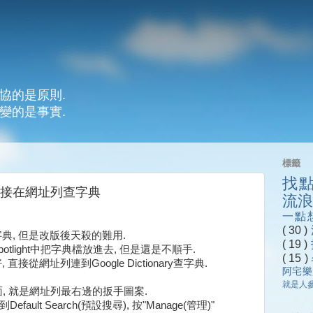
協的是原則.
變的是事實.
標籤
找
- 直接在網址列查字典
流
一點
( 30 )
字典, 但是改版後天殺的難用.
( 19 )
otlight中把字典檔放進去, 但是還是不順手.
( 15 )
直接從網址列連到Google Dictionary查字典.
阿宅
就是人
頁面, 就是網址列最右邊的扳手圖案.
efault Search(預設搜尋), 按"Manage(管理)"