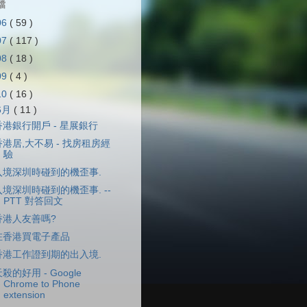
檔
06
( 59 )
07
( 117 )
08
( 18 )
09
( 4 )
10
( 16 )
6月
( 11 )
香港銀行開戶 - 星展銀行
香港居,大不易 - 找房租房經
驗
入境深圳時碰到的機歪事.
入境深圳時碰到的機歪事. --
PTT 對答回文
香港人友善嗎?
在香港買電子產品
香港工作證到期的出入境.
殺的好用 - Google
Chrome to Phone
extension