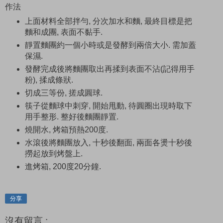
作法
上面材料全部拌勻, 分次加水和麵, 最終目標是把
麵和成團, 表面不黏手.
靜置麵團約一個小時或是發酵到兩倍大小. 需加蓋
保濕.
發酵完成後將麵團取出再揉到表面不沾(記得用手
粉), 揉成條狀.
切成三等份, 搓成圓球.
筷子從麵球中刺穿, 開始甩動, 待圓圈出現時取下
用手整形. 整好後麵團靜置.
燒開水, 烤箱預熱200度.
水滾後將麵團放入, 十秒後翻面, 兩面各燙十秒後
撈起放到烤盤上.
進烤箱, 200度20分鐘.
分享
沒有留言 :