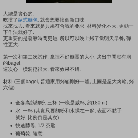
人總是貪心的.
吃慣了
歐式麵包
, 就會想要換個新口味.
找來找去, 看來就是貝果符合我的要求. 材料變化不大, 更動一
下作法就好了.
更重要的是發酵時間更短, 所以可以晚上烤了當明天早餐, 彈
性更大.
第一次和第二次試作, 拿捏不好麵團的大小, 烤出中間沒有洞
的bagel,
這次心一橫洞挖很大, 看來效果不錯.
材料 (三個bagel, 普通家用烤箱剛好一爐, 上圖是超大烤箱, 烤
六個)
全麥高筋麵粉, 三杯 (一樣是威杯, 約180ml)
水, 一杯 (其實只要麵粉和水揉在一起, 表面不黏手
就好, 比例倒是其次)
快速酵母, 1/2 茶匙
葡萄乾, 隨意.